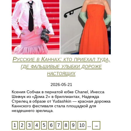
Русские в Каннах: кто приехал туда,
где фальшивые улыбки дороже
настоящих
2026-05-21
Ксения Собчак в пернатой юбке Chanel, Инесса
Шевчук из «Дома 2» в бриллиантах, Надежда
Стрелец в образе от Yudashkin — красная дорожка
Каннского фестиваля стала площадкой для
нездешнего зрелища.
1
2
3
4
5
6
7
8
9
10
...
→