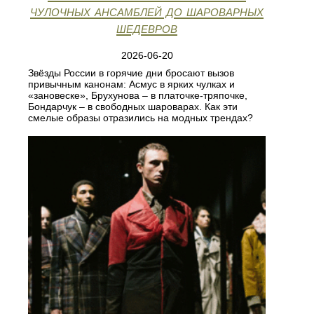
чулочных ансамблей до шароварных
шедевров
2026-06-20
Звёзды России в горячие дни бросают вызов
привычным канонам: Асмус в ярких чулках и
«зановеске», Брухунова – в платочке‑тряпочке,
Бондарчук – в свободных шароварах. Как эти
смелые образы отразились на модных трендах?